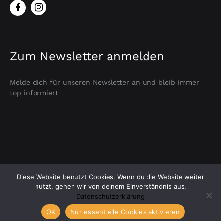
Zum Newsletter anmelden
Melde dich für unseren Newsletter an und bleib immer
top informiert
Versandkosten
Geschäftsbedingungen
Kontakt
Diese Website benutzt Cookies. Wenn du die Website weiter
Impressum
nutzt, gehen wir von deinem Einverständnis aus.
Datenschutzerklärung
©2022 Alefried Fermentorium - Graz - Austria
OK
Nur essentielle Cookies aktivieren